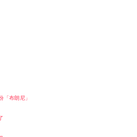
份「布朗尼」
了